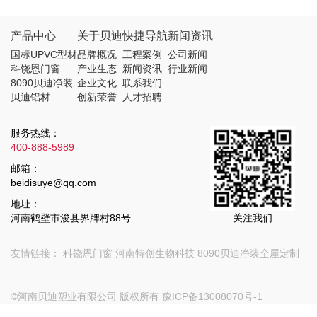
产品中心
关于贝迪
快捷导航
新闻资讯
国标UPVC型材
品牌概况
工程案例
公司新闻
科饶恩门窗
产业生态
新闻资讯
行业新闻
8090贝迪净装
企业文化
联系我们
贝迪铝材
创新荣誉
人才招聘
服务热线：
400-888-5989
邮箱：
beidisuye@qq.com
地址：
河南鹤壁市浚县界牌村88号
关注我们
友情链接：
科饶恩门窗
河南特创生物科技
8090贝迪净装全屋定制
©河南贝迪塑业有限公司 版权所有
豫ICP备13008070号-1