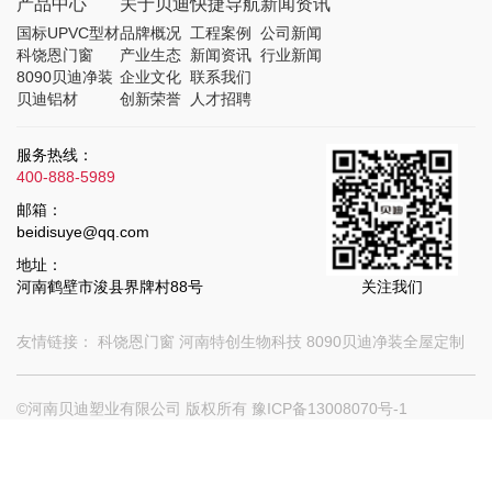
产品中心
关于贝迪
快捷导航
新闻资讯
国标UPVC型材
品牌概况
工程案例
公司新闻
科饶恩门窗
产业生态
新闻资讯
行业新闻
8090贝迪净装
企业文化
联系我们
贝迪铝材
创新荣誉
人才招聘
服务热线：
400-888-5989
邮箱：
beidisuye@qq.com
地址：
河南鹤壁市浚县界牌村88号
关注我们
友情链接：
科饶恩门窗
河南特创生物科技
8090贝迪净装全屋定制
©河南贝迪塑业有限公司 版权所有
豫ICP备13008070号-1