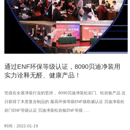
通过ENF环保等级认证，8090贝迪净装用
实力诠释无醛、健康产品！
凭借在全屋净装行业的坚持， 8090贝迪净装松岩门、松岩板产品 近
日获得了木质复合制品的 最高环保等级ENF级权威认证 贝迪净装松
岩门ENF等级认证 贝迪净装松岩板ENF等级......
时间：2022-01-19