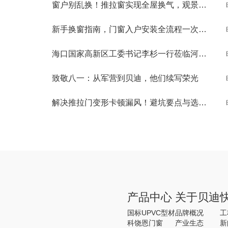
窗户别乱换！推拉窗实现全屋换气，观景通风两不误
新手换窗指南，门窗入户安装全流程一次性讲清
海口国家高新区工委书记李杉一行莅临河南贝迪考察交流
致敬八一：从军营到贝迪，他们续写荣光
解决推拉门变形卡顿漏风！避坑要点与选购秘诀
产品中心
关于贝迪
国标UPVC型材
品牌概况
工
科饶恩门窗
产业生态
新