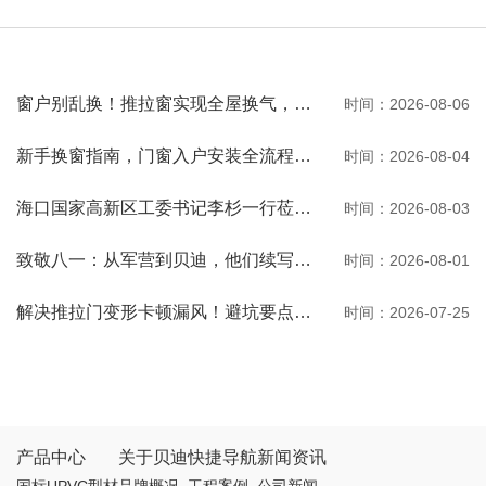
窗户别乱换！推拉窗实现全屋换气，观景通风两不误
时间：2026-08-06
新手换窗指南，门窗入户安装全流程一次性讲清
时间：2026-08-04
海口国家高新区工委书记李杉一行莅临河南贝迪考察交流
时间：2026-08-03
致敬八一：从军营到贝迪，他们续写荣光
时间：2026-08-01
解决推拉门变形卡顿漏风！避坑要点与选购秘诀
时间：2026-07-25
产品中心
关于贝迪
快捷导航
新闻资讯
国标UPVC型材
品牌概况
工程案例
公司新闻