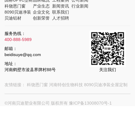
科饶恩门窗
产业生态
新闻资讯
行业新闻
8090贝迪净装
企业文化
联系我们
贝迪铝材
创新荣誉
人才招聘
服务热线：
400-888-5989
邮箱：
beidisuye@qq.com
地址：
河南鹤壁市浚县界牌村88号
关注我们
友情链接：
科饶恩门窗
河南特创生物科技
8090贝迪净装全屋定制
©河南贝迪塑业有限公司 版权所有
豫ICP备13008070号-1