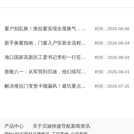
窗户别乱换！推拉窗实现全屋换气，观景通风两不误
时间：2026-08-06
新手换窗指南，门窗入户安装全流程一次性讲清
时间：2026-08-04
海口国家高新区工委书记李杉一行莅临河南贝迪考察交流
时间：2026-08-03
致敬八一：从军营到贝迪，他们续写荣光
时间：2026-08-01
解决推拉门变形卡顿漏风！避坑要点与选购秘诀
时间：2026-07-25
产品中心
关于贝迪
快捷导航
新闻资讯
国标UPVC型材
品牌概况
工程案例
公司新闻