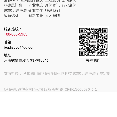
科饶恩门窗
产业生态
新闻资讯
行业新闻
8090贝迪净装
企业文化
联系我们
贝迪铝材
创新荣誉
人才招聘
服务热线：
400-888-5989
邮箱：
beidisuye@qq.com
地址：
河南鹤壁市浚县界牌村88号
关注我们
友情链接：
科饶恩门窗
河南特创生物科技
8090贝迪净装全屋定制
©河南贝迪塑业有限公司 版权所有
豫ICP备13008070号-1