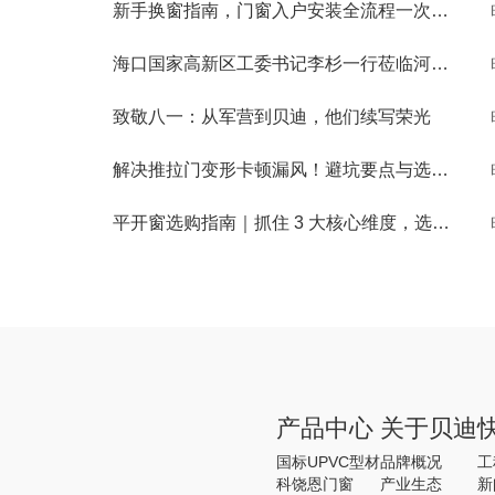
新手换窗指南，门窗入户安装全流程一次性讲清
海口国家高新区工委书记李杉一行莅临河南贝迪考察交流
致敬八一：从军营到贝迪，他们续写荣光
解决推拉门变形卡顿漏风！避坑要点与选购秘诀
平开窗选购指南｜抓住 3 大核心维度，选窗不踩坑
产品中心
关于贝迪
国标UPVC型材
品牌概况
工
科饶恩门窗
产业生态
新