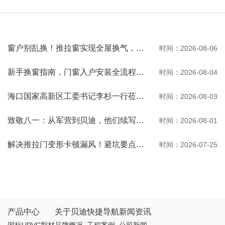
窗户别乱换！推拉窗实现全屋换气，观景通风两不误
时间：2026-08-06
新手换窗指南，门窗入户安装全流程一次性讲清
时间：2026-08-04
海口国家高新区工委书记李杉一行莅临河南贝迪考察交流
时间：2026-08-03
致敬八一：从军营到贝迪，他们续写荣光
时间：2026-08-01
解决推拉门变形卡顿漏风！避坑要点与选购秘诀
时间：2026-07-25
产品中心
关于贝迪
快捷导航
新闻资讯
国标UPVC型材
品牌概况
工程案例
公司新闻