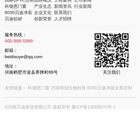
科饶恩门窗
产业生态
新闻资讯
行业新闻
8090贝迪净装
企业文化
联系我们
贝迪铝材
创新荣誉
人才招聘
服务热线：
400-888-5989
邮箱：
beidisuye@qq.com
地址：
河南鹤壁市浚县界牌村88号
关注我们
友情链接：
科饶恩门窗
河南特创生物科技
8090贝迪净装全屋定制
©河南贝迪塑业有限公司 版权所有
豫ICP备13008070号-1