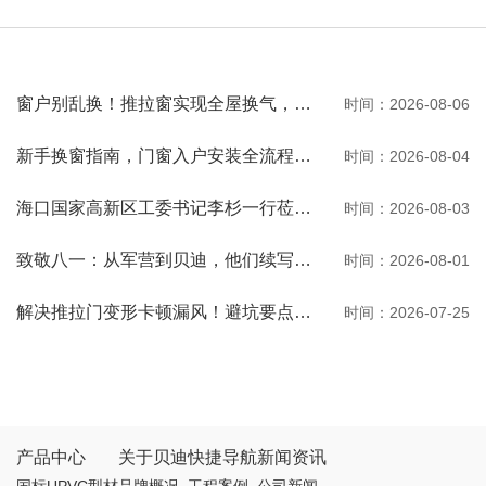
窗户别乱换！推拉窗实现全屋换气，观景通风两不误
时间：2026-08-06
新手换窗指南，门窗入户安装全流程一次性讲清
时间：2026-08-04
海口国家高新区工委书记李杉一行莅临河南贝迪考察交流
时间：2026-08-03
致敬八一：从军营到贝迪，他们续写荣光
时间：2026-08-01
解决推拉门变形卡顿漏风！避坑要点与选购秘诀
时间：2026-07-25
产品中心
关于贝迪
快捷导航
新闻资讯
国标UPVC型材
品牌概况
工程案例
公司新闻