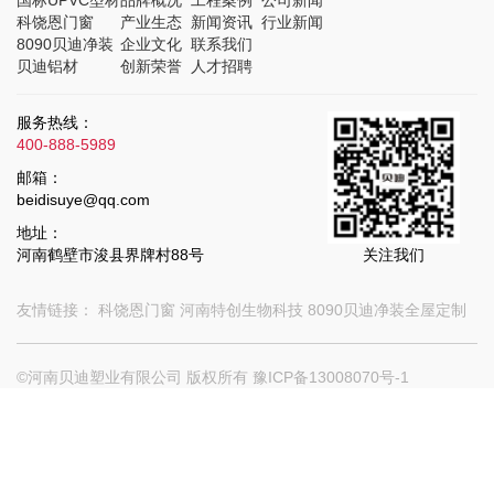
科饶恩门窗
产业生态
新闻资讯
行业新闻
8090贝迪净装
企业文化
联系我们
贝迪铝材
创新荣誉
人才招聘
服务热线：
400-888-5989
邮箱：
beidisuye@qq.com
地址：
河南鹤壁市浚县界牌村88号
关注我们
友情链接：
科饶恩门窗
河南特创生物科技
8090贝迪净装全屋定制
©河南贝迪塑业有限公司 版权所有
豫ICP备13008070号-1