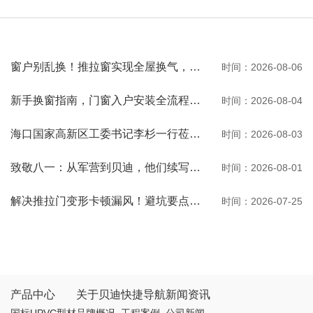
窗户别乱换！推拉窗实现全屋换气，观景通风两不误
时间：2026-08-06
新手换窗指南，门窗入户安装全流程一次性讲清
时间：2026-08-04
海口国家高新区工委书记李杉一行莅临河南贝迪考察交流
时间：2026-08-03
致敬八一：从军营到贝迪，他们续写荣光
时间：2026-08-01
解决推拉门变形卡顿漏风！避坑要点与选购秘诀
时间：2026-07-25
产品中心
关于贝迪
快捷导航
新闻资讯
国标UPVC型材
品牌概况
工程案例
公司新闻