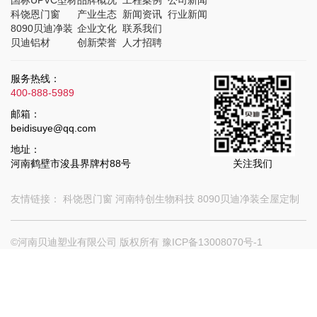
科饶恩门窗
产业生态
新闻资讯
行业新闻
8090贝迪净装
企业文化
联系我们
贝迪铝材
创新荣誉
人才招聘
服务热线：
400-888-5989
邮箱：
beidisuye@qq.com
地址：
河南鹤壁市浚县界牌村88号
关注我们
友情链接：
科饶恩门窗
河南特创生物科技
8090贝迪净装全屋定制
©河南贝迪塑业有限公司 版权所有
豫ICP备13008070号-1