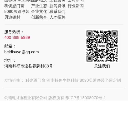
科饶恩门窗
产业生态
新闻资讯
行业新闻
8090贝迪净装
企业文化
联系我们
贝迪铝材
创新荣誉
人才招聘
服务热线：
400-888-5989
邮箱：
beidisuye@qq.com
地址：
河南鹤壁市浚县界牌村88号
关注我们
友情链接：
科饶恩门窗
河南特创生物科技
8090贝迪净装全屋定制
©河南贝迪塑业有限公司 版权所有
豫ICP备13008070号-1