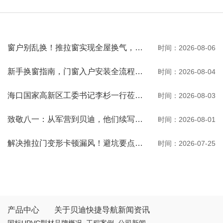
窗户别乱换！推拉窗实现全屋换气，观景通风两不误
时间：2026-08-06
新手换窗指南，门窗入户安装全流程一次性讲清
时间：2026-08-04
海口国家高新区工委书记李杉一行莅临河南贝迪考察交流
时间：2026-08-03
致敬八一：从军营到贝迪，他们续写荣光
时间：2026-08-01
解决推拉门变形卡顿漏风！避坑要点与选购秘诀
时间：2026-07-25
产品中心
关于贝迪
快捷导航
新闻资讯
国标UPVC型材
品牌概况
工程案例
公司新闻