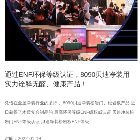
通过ENF环保等级认证，8090贝迪净装用
实力诠释无醛、健康产品！
凭借在全屋净装行业的坚持， 8090贝迪净装松岩门、松岩板产品 近
日获得了木质复合制品的 最高环保等级ENF级权威认证 贝迪净装松
岩门ENF等级认证 贝迪净装松岩板ENF等级......
时间：2022-01-19