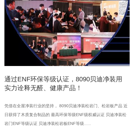
通过ENF环保等级认证，8090贝迪净装用
实力诠释无醛、健康产品！
凭借在全屋净装行业的坚持， 8090贝迪净装松岩门、松岩板产品 近
日获得了木质复合制品的 最高环保等级ENF级权威认证 贝迪净装松
岩门ENF等级认证 贝迪净装松岩板ENF等级......