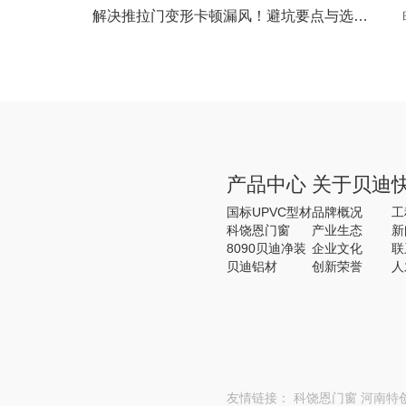
解决推拉门变形卡顿漏风！避坑要点与选购秘诀
产品中心
关于贝迪
国标UPVC型材
品牌概况
工
科饶恩门窗
产业生态
新
8090贝迪净装
企业文化
联
贝迪铝材
创新荣誉
人
友情链接：
科饶恩门窗
河南特