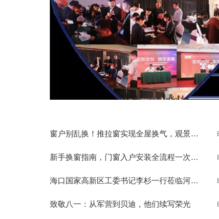
窗户别乱换！推拉窗实现全屋换气，观景通风两不误
新手换窗指南，门窗入户安装全流程一次性讲清
海口国家高新区工委书记李杉一行莅临河南贝迪考察交流
致敬八一：从军营到贝迪，他们续写荣光