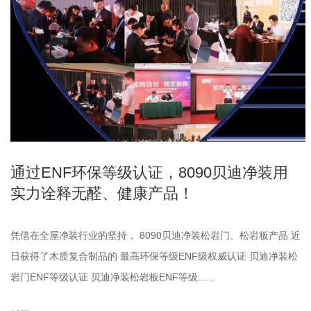
通过ENF环保等级认证，8090贝迪净装用
实力诠释无醛、健康产品！
凭借在全屋净装行业的坚持， 8090贝迪净装松岩门、松岩板产品 近
日获得了木质复合制品的 最高环保等级ENF级权威认证 贝迪净装松
岩门ENF等级认证 贝迪净装松岩板ENF等级......