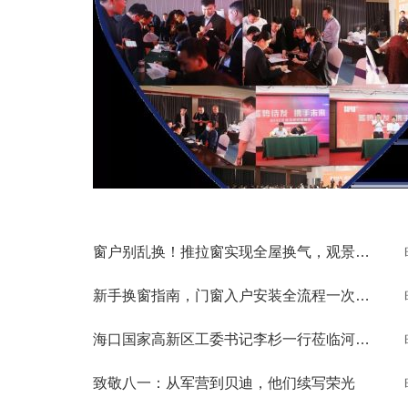
窗户别乱换！推拉窗实现全屋换气，观景通风两不误
新手换窗指南，门窗入户安装全流程一次性讲清
海口国家高新区工委书记李杉一行莅临河南贝迪考察交流
致敬八一：从军营到贝迪，他们续写荣光