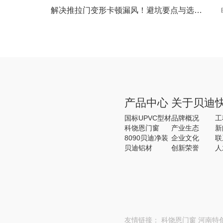
解决推拉门变形卡顿漏风！避坑要点与选购秘诀
产品中心
关于贝迪
国标UPVC型材
品牌概况
工
科饶恩门窗
产业生态
新
8090贝迪净装
企业文化
联
贝迪铝材
创新荣誉
人
友情链接：
科饶恩门窗
河南特