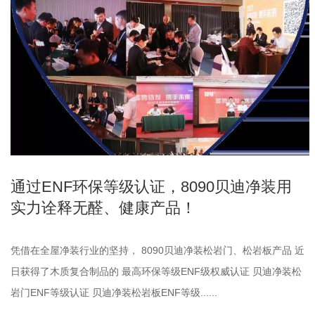
通过ENF环保等级认证，8090贝迪净装用
实力诠释无醛、健康产品！
凭借在全屋净装行业的坚持， 8090贝迪净装松岩门、松岩板产品 近
日获得了木质复合制品的 最高环保等级ENF级权威认证 贝迪净装松
岩门ENF等级认证 贝迪净装松岩板ENF等级......