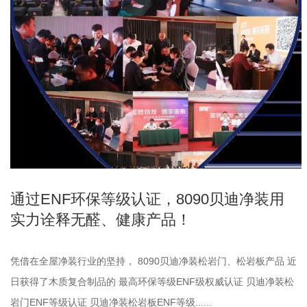
通过ENF环保等级认证，8090贝迪净装用
实力诠释无醛、健康产品！
凭借在全屋净装行业的坚持， 8090贝迪净装松岩门、松岩板产品 近
日获得了木质复合制品的 最高环保等级ENF级权威认证 贝迪净装松
岩门ENF等级认证 贝迪净装松岩板ENF等级......