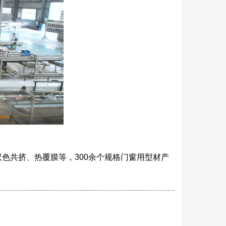
色共挤、热覆膜等，300余个规格门窗用型材产