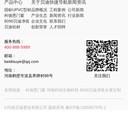
产品中心
关于贝迪
快捷导航
新闻资讯
国标UPVC型材
品牌概况
工程案例
公司新闻
科饶恩门窗
产业生态
新闻资讯
行业新闻
8090贝迪净装
企业文化
联系我们
贝迪铝材
创新荣誉
人才招聘
服务热线：
400-888-5989
邮箱：
beidisuye@qq.com
地址：
河南鹤壁市浚县界牌村88号
关注我们
友情链接：
科饶恩门窗
河南特创生物科技
8090贝迪净装全屋定制
©河南贝迪塑业有限公司 版权所有
豫ICP备13008070号-1