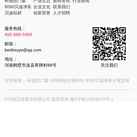
科饶恩门窗
产业生态
新闻资讯
行业新闻
8090贝迪净装
企业文化
联系我们
贝迪铝材
创新荣誉
人才招聘
服务热线：
400-888-5989
邮箱：
beidisuye@qq.com
地址：
河南鹤壁市浚县界牌村88号
关注我们
友情链接：
科饶恩门窗
河南特创生物科技
8090贝迪净装全屋定制
©河南贝迪塑业有限公司 版权所有
豫ICP备13008070号-1