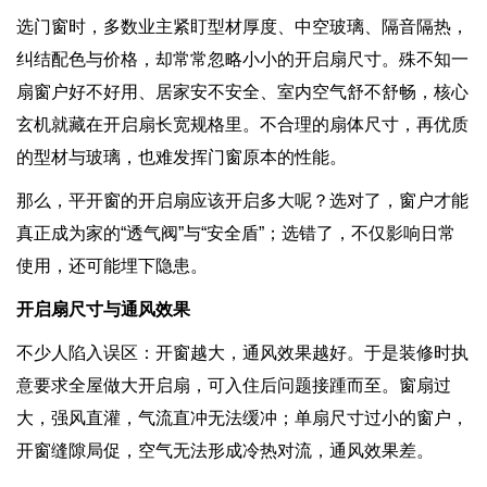
选门窗时，多数业主紧盯型材厚度、中空玻璃、隔音隔热，
纠结配色与价格，却常常忽略小小的开启扇尺寸。殊不知一
扇窗户好不好用、居家安不安全、室内空气舒不舒畅，核心
玄机就藏在开启扇长宽规格里。不合理的扇体尺寸，再优质
的型材与玻璃，也难发挥门窗原本的性能。
那么，平开窗的开启扇应该开启多大呢？选对了，窗户才能
真正成为家的“透气阀”与“安全盾”；选错了，不仅影响日常
使用，还可能埋下隐患。
开启扇尺寸与通风效果
不少人陷入误区：开窗越大，通风效果越好。于是装修时执
意要求全屋做大开启扇，可入住后问题接踵而至。窗扇过
大，强风直灌，气流直冲无法缓冲；单扇尺寸过小的窗户，
开窗缝隙局促，空气无法形成冷热对流，通风效果差。