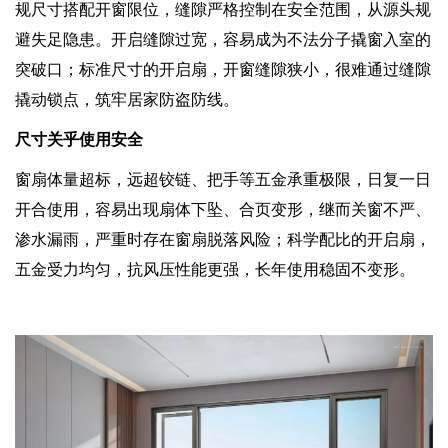
规尺寸搭配开窗限位，缝隙严格控制在安全范围，从源头规
避失足隐患。开启缝隙过宽，容易成为不法分子撬窗入室的
突破口；标准尺寸的开启扇，开窗缝隙狭小，很难通过缝隙
撬动锁点，筑牢居家防盗防线。
尺寸关乎使用安全
窗扇体量超标，远超铰链、把手等五金承重极限，日复一日
开合使用，容易出现扇体下坠、合页变形，继而关窗不严、
渗水漏雨，严重时存在窗扇脱落风险；科学配比的开启扇，
五金受力均匀，抗风压性能更强，长年使用稳固不变形。