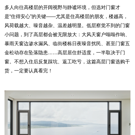
多人向往高楼层的开阔视野与静谧环境，但选对门窗才
是“住得安心”的关键——尤其是住高楼层的朋友，楼越高，
风荷载越大、噪音越杂、温差越明显。低层察觉不到的门窗
小问题，到了高层都会被无限放大：大风天窗户嗡嗡作响、
暴雨天窗边渗水漏风、临街楼栋日夜噪音扰民、甚至门窗五
金松动存在坠落隐患……高层居住舒适度，一半取决于门
窗。不想入住后反复踩坑、返工吃亏，这篇高层门窗选购干
货，一定要认真看完！