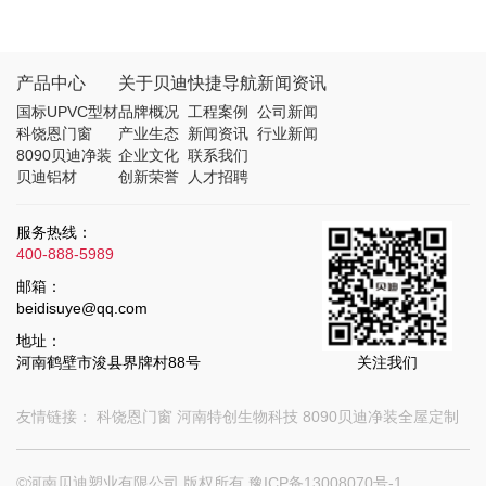
产品中心
关于贝迪
快捷导航
新闻资讯
国标UPVC型材
品牌概况
工程案例
公司新闻
科饶恩门窗
产业生态
新闻资讯
行业新闻
8090贝迪净装
企业文化
联系我们
贝迪铝材
创新荣誉
人才招聘
服务热线：
400-888-5989
邮箱：
beidisuye@qq.com
地址：
河南鹤壁市浚县界牌村88号
关注我们
友情链接：
科饶恩门窗
河南特创生物科技
8090贝迪净装全屋定制
©河南贝迪塑业有限公司 版权所有
豫ICP备13008070号-1