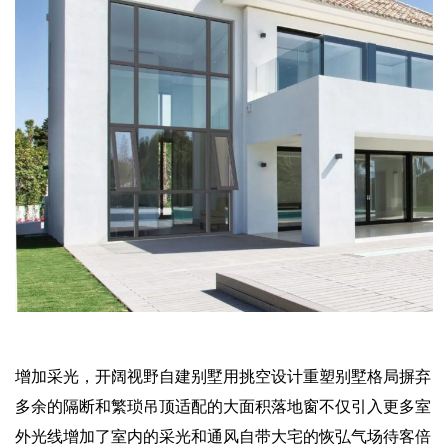
增加采光，开阔视野自建别墅用挑空设计重塑别墅格局摒弃
多余的隔断和繁琐吊顶适配的大面积落地窗不仅引入更多室
外光线增加了室内的采光和通风自带大宅的恢弘气场待客倍