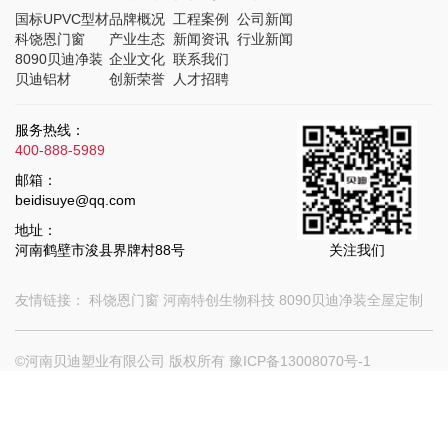
国标UPVC型材
品牌概况
工程案例
公司新闻
科饶恩门窗
产业生态
新闻资讯
行业新闻
8090贝迪净装
企业文化
联系我们
贝迪铝材
创新荣誉
人才招聘
服务热线：
400-888-5989
邮箱：
beidisuye@qq.com
地址：
河南鹤壁市浚县界牌村88号
关注我们
友情链接：
科饶恩门窗
河南特创生物科技
8090贝迪净装全屋定制
©河南贝迪塑业有限公司 版权所有
豫ICP备13008070号-1