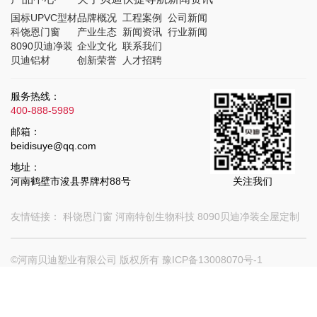
国标UPVC型材
品牌概况
工程案例
公司新闻
科饶恩门窗
产业生态
新闻资讯
行业新闻
8090贝迪净装
企业文化
联系我们
贝迪铝材
创新荣誉
人才招聘
服务热线：
400-888-5989
邮箱：
beidisuye@qq.com
地址：
河南鹤壁市浚县界牌村88号
关注我们
友情链接：
科饶恩门窗
河南特创生物科技
8090贝迪净装全屋定制
©河南贝迪塑业有限公司 版权所有
豫ICP备13008070号-1