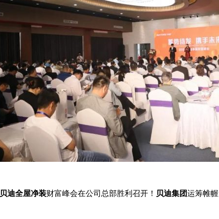
90贝迪全屋净装
财富峰会在公司总部胜利召开！
贝迪集团
运筹帷幄