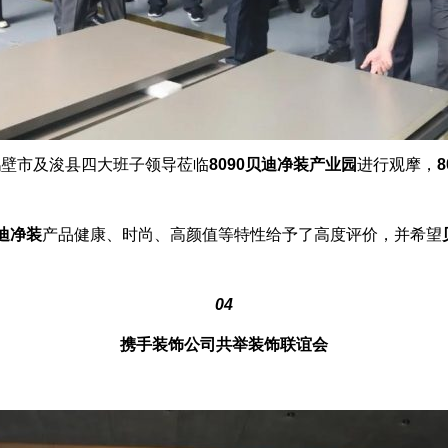
鹤壁市及浚县四大班子领导莅临
8090贝迪净装产业园
进行观摩，
贝迪净装
产品健康、时尚、高颜值等特性给予了高度评价，并希望
04
携手装饰公司共举装饰联谊会