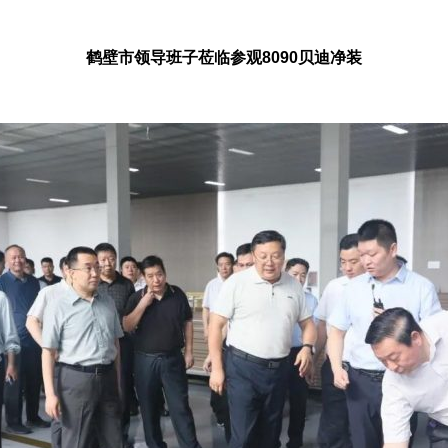
鹤壁市领导班子莅临参观8090贝迪净装