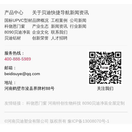
产品中心
关于贝迪
快捷导航
新闻资讯
国标UPVC型材
品牌概况
工程案例
公司新闻
科饶恩门窗
产业生态
新闻资讯
行业新闻
8090贝迪净装
企业文化
联系我们
贝迪铝材
创新荣誉
人才招聘
服务热线：
400-888-5989
邮箱：
beidisuye@qq.com
地址：
河南鹤壁市浚县界牌村88号
关注我们
友情链接：
科饶恩门窗
河南特创生物科技
8090贝迪净装全屋定制
©河南贝迪塑业有限公司 版权所有
豫ICP备13008070号-1