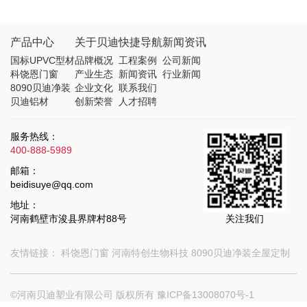
产品中心
关于贝迪
快捷导航
新闻资讯
国标UPVC型材
品牌概况
工程案例
公司新闻
科饶恩门窗
产业生态
新闻资讯
行业新闻
8090贝迪净装
企业文化
联系我们
贝迪铝材
创新荣誉
人才招聘
服务热线：
400-888-5989
邮箱：
beidisuye@qq.com
地址：
河南鹤壁市浚县界牌村88号
关注我们
友情链接：
科饶恩门窗
河南特创生物科技
8090贝迪净装全屋定制
©河南贝迪塑业有限公司 版权所有
豫ICP备13008070号-1