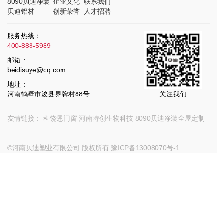
8090贝迪净装
企业文化
联系我们
贝迪铝材
创新荣誉
人才招聘
服务热线：
400-888-5989
邮箱：
beidisuye@qq.com
地址：
河南鹤壁市浚县界牌村88号
关注我们
友情链接：
科饶恩门窗
河南特创生物科技
8090贝迪净装全屋定制
©河南贝迪塑业有限公司 版权所有
豫ICP备13008070号-1