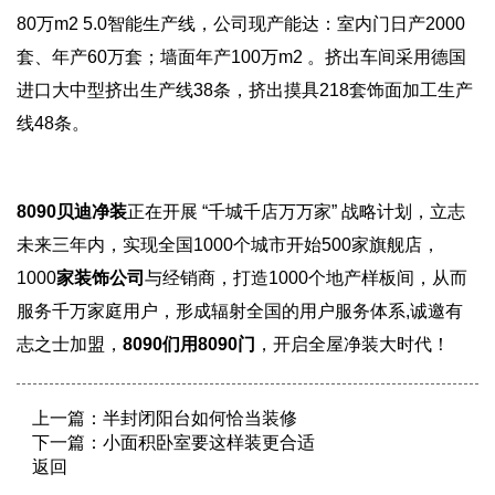
80万m2 5.0智能生产线，公司现产能达：室内门日产2000
套、年产60万套；墙面年产100万m2 。挤出车间采用德国
进口大中型挤出生产线38条，挤出摸具218套饰面加工生产
线48条。
8090贝迪净装
正在开展 “千城千店万万家” 战略计划，立志
未来三年内，实现全国1000个城市开始500家旗舰店，
1000
家装饰公司
与经销商，打造1000个地产样板间，从而
服务千万家庭用户，形成辐射全国的用户服务体系,诚邀有
志之士加盟，
8090们用8090门
，
开启全屋净装大时代
！
上一篇：
半封闭阳台如何恰当装修
下一篇：
小面积卧室要这样装更合适
返回