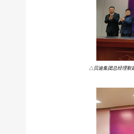
△贝迪集团总经理靳