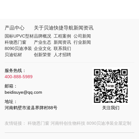
产品中心
关于贝迪
快捷导航
新闻资讯
国标UPVC型材
品牌概况
工程案例
公司新闻
科饶恩门窗
产业生态
新闻资讯
行业新闻
8090贝迪净装
企业文化
联系我们
贝迪铝材
创新荣誉
人才招聘
服务热线：
400-888-5989
邮箱：
beidisuye@qq.com
地址：
河南鹤壁市浚县界牌村88号
关注我们
友情链接：
科饶恩门窗
河南特创生物科技
8090贝迪净装全屋定制