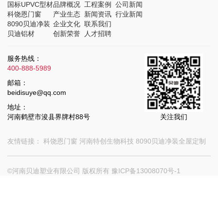
国标UPVC型材
品牌概况
工程案例
公司新闻
科饶恩门窗
产业生态
新闻资讯
行业新闻
8090贝迪净装
企业文化
联系我们
贝迪铝材
创新荣誉
人才招聘
服务热线：
400-888-5989
邮箱：
beidisuye@qq.com
地址：
河南鹤壁市浚县界牌村88号
关注我们
友情链接：
科饶恩门窗
河南特创生物科技
8090贝迪净装全屋定制
©河南贝迪塑业有限公司 版权所有
豫ICP备13008070号-1