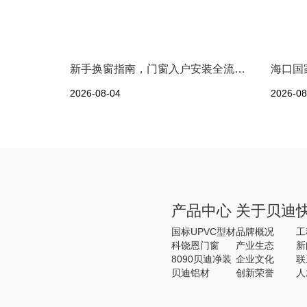
新手换窗指南，门窗入户安装全流程一次性讲清
2026-08-04
2026-08
产品中心
关于贝迪
国标UPVC型材
品牌概况
工
科饶恩门窗
产业生态
新
8090贝迪净装
企业文化
联
贝迪铝材
创新荣誉
人