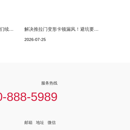
致敬八一：从军营到贝迪，他们续写荣光
解决推拉门变形卡顿漏风！避坑要点与选购秘诀
2026-07-25
服务热线
0-888-5989
邮箱
地址
微信