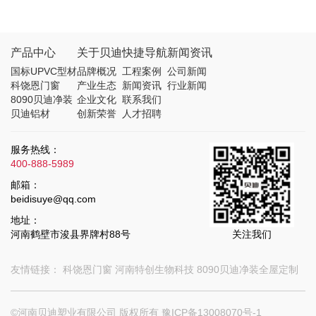
产品中心
关于贝迪
快捷导航
新闻资讯
国标UPVC型材
品牌概况
工程案例
公司新闻
科饶恩门窗
产业生态
新闻资讯
行业新闻
8090贝迪净装
企业文化
联系我们
贝迪铝材
创新荣誉
人才招聘
服务热线：
400-888-5989
邮箱：
beidisuye@qq.com
地址：
河南鹤壁市浚县界牌村88号
关注我们
友情链接：
科饶恩门窗
河南特创生物科技
8090贝迪净装全屋定制
©河南贝迪塑业有限公司 版权所有
豫ICP备13008070号-1