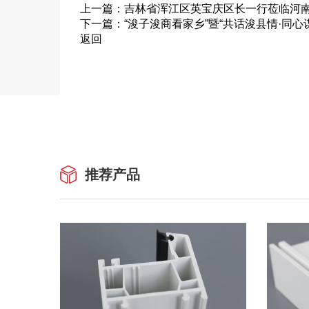
上一篇：
吉林省浑江区英宝庆区长一行莅临河
下一篇：
“浚子浚商看家乡”暨“共话浚县情·同
返回
推荐产品