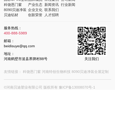
科饶恩门窗
产业生态
新闻资讯
行业新闻
8090贝迪净装
企业文化
联系我们
贝迪铝材
创新荣誉
人才招聘
服务热线：
400-888-5989
邮箱：
beidisuye@qq.com
地址：
河南鹤壁市浚县界牌村88号
关注我们
友情链接：
科饶恩门窗
河南特创生物科技
8090贝迪净装全屋定制
©河南贝迪塑业有限公司 版权所有
豫ICP备13008070号-1