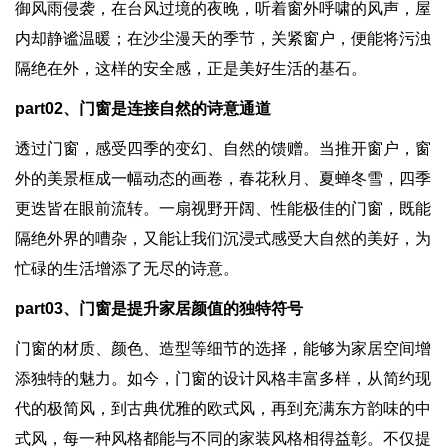
御风雨侵袭，在台风过境的夜晚，听着窗外呼啸的风声，屋
内却静谧温暖；在沙尘漫天的季节，关紧窗户，便能将污浊
隔绝在外，这样的安全感，正是美好生活的基石。
part02
、门窗是连接自然的诗意通道
透过门窗，感受四季的变幻、自然的馈赠。当推开窗户，窗
外的美景框成一幅动态的画卷，春花秋月、夏蝉冬雪，四季
更迭皆在眼前流转。一扇视野开阔、性能极佳的门窗，既能
隔绝外界的嘈杂，又能让我们沉浸式感受大自然的美好，为
忙碌的生活增添了无尽的诗意。
part03
、门窗是提升家居颜值的独特符号
门窗的材质、颜色、造型等细节的选择，能够为家居空间增
添独特的魅力。如今，门窗的设计风格丰富多样，从简约现
代的极简风，到古典优雅的欧式风，再到充满东方韵味的中
式风，每一种风格都能与不同的家装风格相得益彰。不仅提