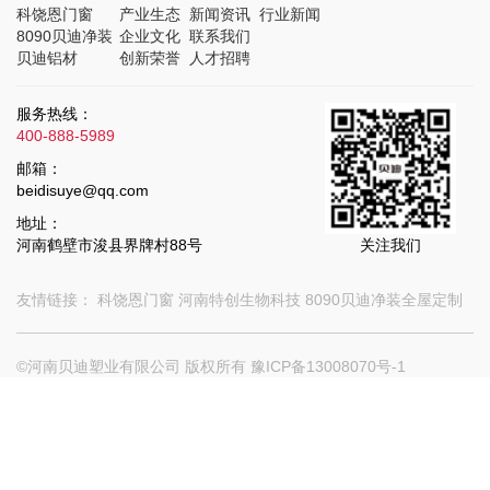
科饶恩门窗
产业生态
新闻资讯
行业新闻
8090贝迪净装
企业文化
联系我们
贝迪铝材
创新荣誉
人才招聘
服务热线：
400-888-5989
邮箱：
beidisuye@qq.com
地址：
河南鹤壁市浚县界牌村88号
关注我们
友情链接：
科饶恩门窗
河南特创生物科技
8090贝迪净装全屋定制
©河南贝迪塑业有限公司 版权所有
豫ICP备13008070号-1