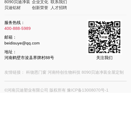
8090贝迪净装
企业文化
联系我们
贝迪铝材
创新荣誉
人才招聘
服务热线：
400-888-5989
邮箱：
beidisuye@qq.com
地址：
河南鹤壁市浚县界牌村88号
关注我们
友情链接：
科饶恩门窗
河南特创生物科技
8090贝迪净装全屋定制
©河南贝迪塑业有限公司 版权所有
豫ICP备13008070号-1