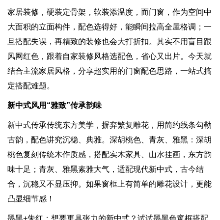
家居装修，硬装定骨架，软装添温度，而门窗，作为空间中
大面积的立面构件，配色选得好，能瞬间拉高全屋格调；一
旦搭配失误，再精致的装修也会大打折扣。其实不用盲目跟
风网红色，跟着自家装修风格选配色，省心又出片。今天就
结合主流家居风格，分享超实用的门窗配色思路，一站式搞
定搭配难题。
新中式风用“雅致”传承韵味
新中式传承传统东方美学，摒弃繁复雕花，用简约线条勾勒
古韵，配色讲究沉稳、典雅。深胡桃色、青灰、雅黑：深胡
桃色复刻传统木作质感，搭配实木家具、山水挂画，东方韵
味十足；青灰、雅黑素雅大气，适配现代新中式，古今结
合，沉稳又不显压抑。如果窗框上有简单的雕花设计，更能
凸显细节感！
墨黑+朱红：想要更具张力的新中式？试试墨黑色窗框搭配