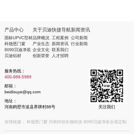
产品中心
关于贝迪
快捷导航
新闻资讯
国标UPVC型材
品牌概况
工程案例
公司新闻
科饶恩门窗
产业生态
新闻资讯
行业新闻
8090贝迪净装
企业文化
联系我们
贝迪铝材
创新荣誉
人才招聘
服务热线：
400-888-5989
邮箱：
beidisuye@qq.com
地址：
河南鹤壁市浚县界牌村88号
关注我们
友情链接：
科饶恩门窗
河南特创生物科技
8090贝迪净装全屋定制