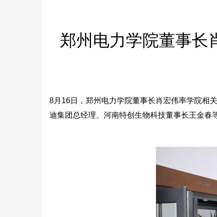
郑州电力学院董事长
8月16日，郑州电力学院董事长肖宏伟率学院相
迪集团总经理、河南特创生物科技董事长王金春