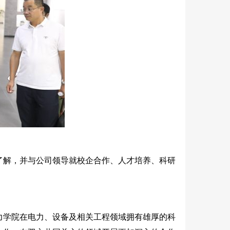
了解，并与公司领导就校企合作、人才培养、科研
力学院在电力、设备及相关工程领域拥有雄厚的科