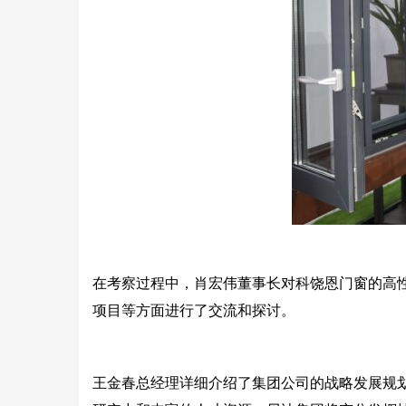
在考察过程中，肖宏伟董事长对科饶恩门窗的高
项目等方面进行了交流和探讨。
王金春总经理详细介绍了集团公司的战略发展规