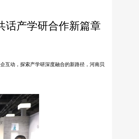
共话产学研合作新篇章
校企互动，探索产学研深度融合的新路径，河南贝