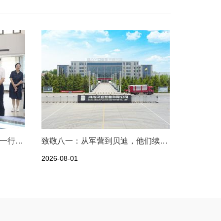
海口国家高新区工委书记李杉一行莅临河南贝迪考察交流
致敬八一：从军营到贝迪，他们续写荣光
2026-08-01