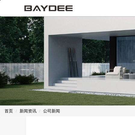
首页
新闻资讯
公司新闻