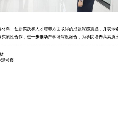
解材料、创新实践和人才培养方面取得的成就深感震撼，并表示
展实质性合作，进一步推动产学研深度融合，为学院培养高素质
材
参观考察