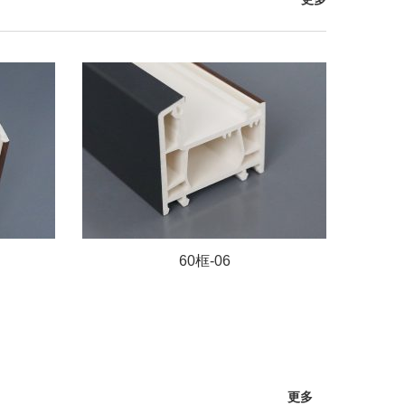
60框-06
更多