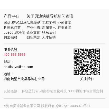
产品中心
关于贝迪
快捷导航
新闻资讯
国标UPVC型材
品牌概况
工程案例
公司新闻
科饶恩门窗
产业生态
新闻资讯
行业新闻
8090贝迪净装
企业文化
联系我们
贝迪铝材
创新荣誉
人才招聘
服务热线：
400-888-5989
邮箱：
beidisuye@qq.com
地址：
河南鹤壁市浚县界牌村88号
关注我们
友情链接：
科饶恩门窗
河南特创生物科技
8090贝迪净装全屋定制
©河南贝迪塑业有限公司 版权所有
豫ICP备13008070号-1