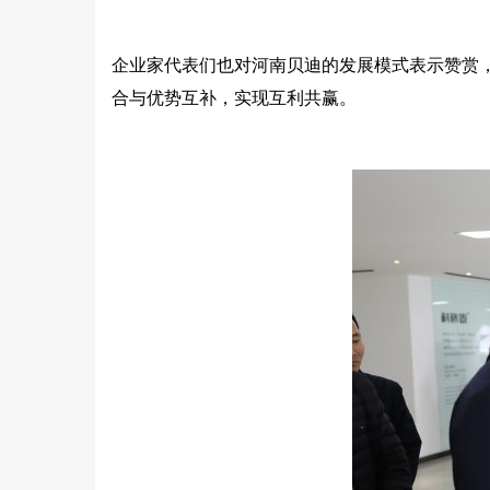
企业家代表们也对河南贝迪的发展模式表示赞赏
合与优势互补，实现互利共赢。