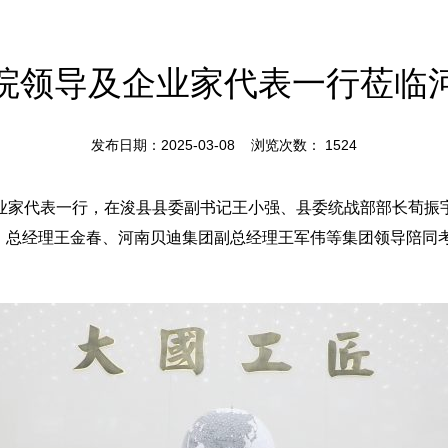
院领导及企业家代表一行莅临
发布日期：2025-03-08 浏览次数：
1524
企业家代表一行，在浚县县委副书记王小强、县委统战部部长荀振
、总经理王金春、河南贝迪集团副总经理王军伟等集团领导陪同