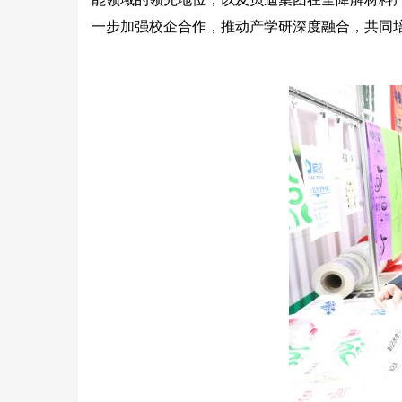
一步加强校企合作，推动产学研深度融合，共同