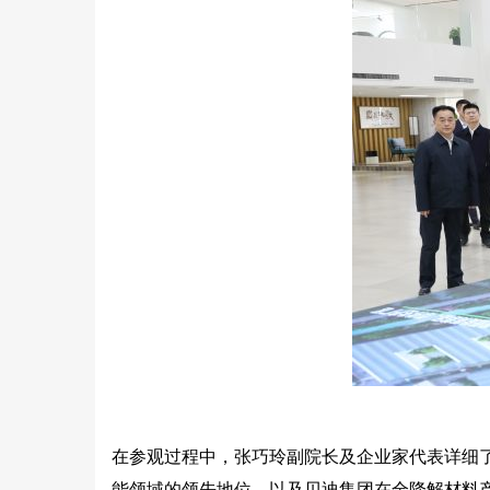
在参观过程中，张巧玲副院长及企业家代表详细
能领域的领先地位，以及贝迪集团在全降解材料