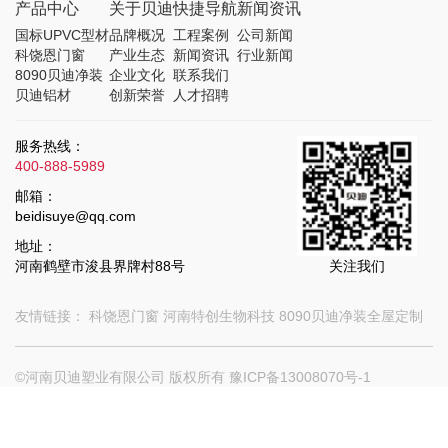
产品中心
关于贝迪
快捷导航
新闻资讯
国标UPVC型材
品牌概况
工程案例
公司新闻
科饶恩门窗
产业生态
新闻资讯
行业新闻
8090贝迪净装
企业文化
联系我们
贝迪铝材
创新荣誉
人才招聘
服务热线：
400-888-5989
邮箱：
beidisuye@qq.com
地址：
河南鹤壁市浚县界牌村88号
关注我们
友情链接：
科饶恩门窗
河南特创生物科技
8090贝迪净装全屋定制
©河南贝迪塑业有限公司 版权所有
豫ICP备13008070号-1