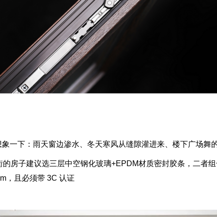
。想象一下：雨天窗边渗水、冬天寒风从缝隙灌进来、楼下广场舞的
的房子建议选三层中空钢化玻璃+EPDM材质密封胶条，二者
，且必须带 3C 认证